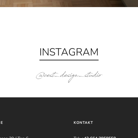
INSTAGRAM
@cest_design_studio
SE
KONTAKT