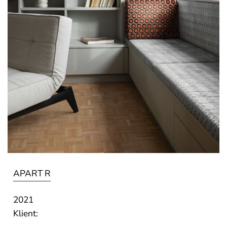
APART R
2021
Klient: